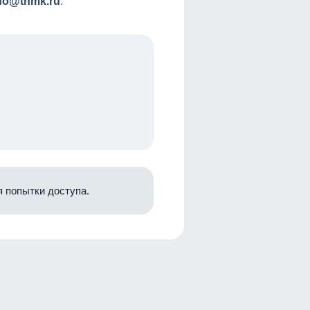
nfo@tnmk.ru
.
 попытки доступа.