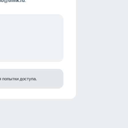
nfo@tnmk.ru
.
 попытки доступа.