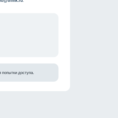
nfo@tnmk.ru
.
 попытки доступа.