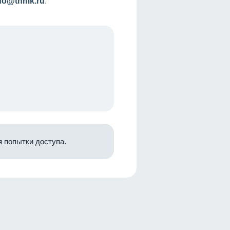
nfo@tnmk.ru
.
 попытки доступа.