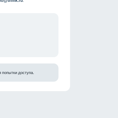
nfo@tnmk.ru
.
 попытки доступа.