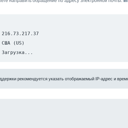
ете направить обращение по адресу электронной почты:
i
216.73.217.37
США (US)
Загрузка...
ддержки рекомендуется указать отображаемый IP-адрес и время