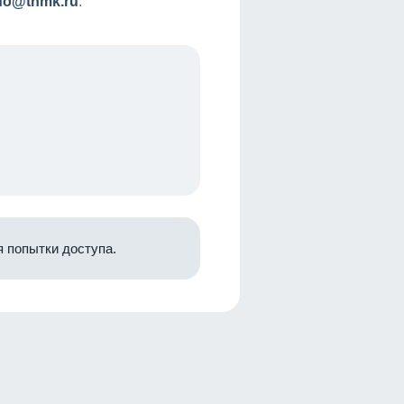
nfo@tnmk.ru
.
 попытки доступа.