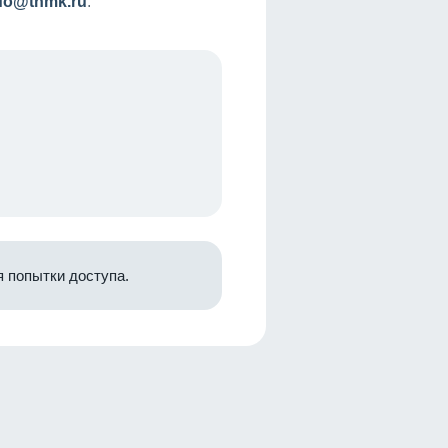
nfo@tnmk.ru
.
 попытки доступа.