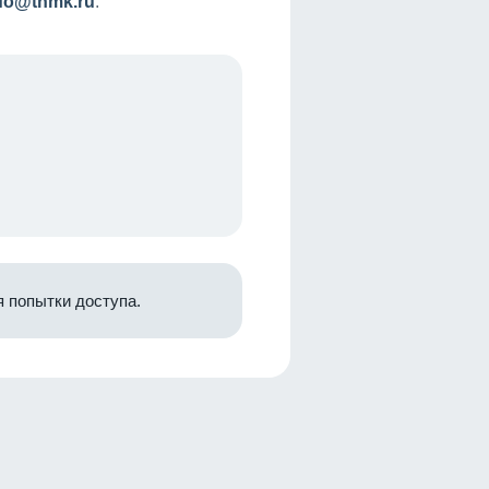
nfo@tnmk.ru
.
 попытки доступа.