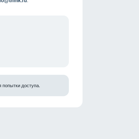
nfo@tnmk.ru
.
 попытки доступа.